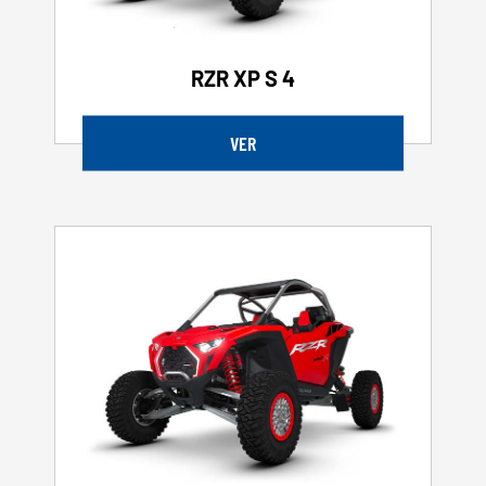
RZR XP S 4
VER