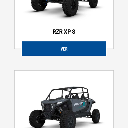
RZR XP S
VER