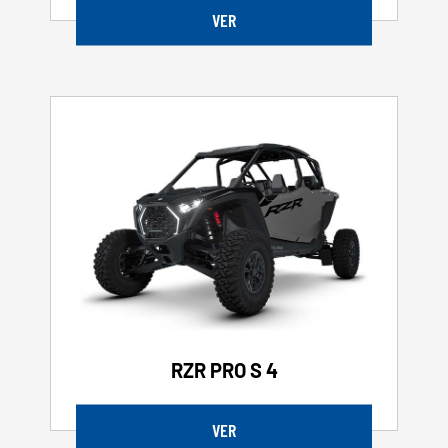
VER
RZR PRO S 4
VER