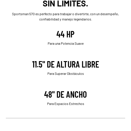
SIN LÍMITES.
Sportsman 570 es perfecto para trabajar o divertirte, con un desempeño,
confiabilidad y manejo legendarios.
44 HP
Para una Potencia Suave
11.5" DE ALTURA LIBRE
Para Superar Obstáculos
48" DE ANCHO
Para Espacios Estrechos