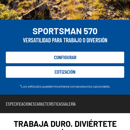
SPORTSMAN 570
VERSATILIDAD PARA TRABAJO O DIVERSIÓN
CONFIGURAR
COTIZACIÓN
*Los vehículos pueden mostrarse con accesorios opcionales.
ESPECIFICACIONES
CARACTERÍSTICAS
GALERÍA
TRABAJA DURO. DIVIÉRTETE