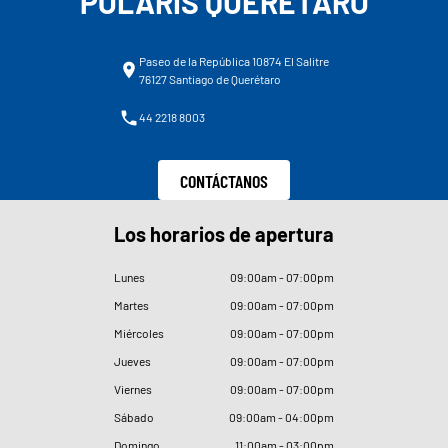
POLARIS QUERÉTARO
Paseo de la República 10874 El Salitre
76127 Santiago de Querétaro
44 2218 8003
CONTÁCTANOS
Los horarios de apertura
Lunes
09
:
00am - 07
:
00pm
Martes
09
:
00am - 07
:
00pm
Miércoles
09
:
00am - 07
:
00pm
Jueves
09
:
00am - 07
:
00pm
Viernes
09
:
00am - 07
:
00pm
Sábado
09
:
00am - 04
:
00pm
Domingo
11
:
00am - 03
:
00pm