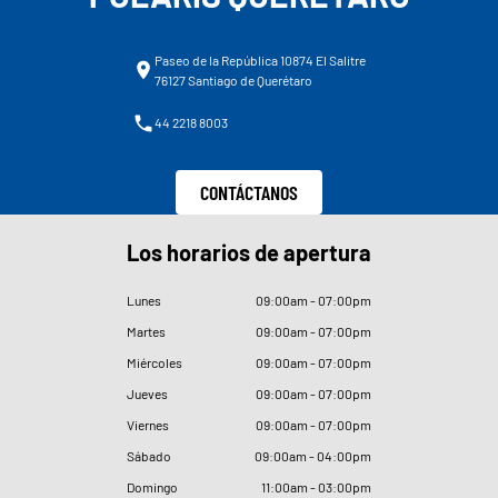
Paseo de la República 10874 El Salitre
76127 Santiago de Querétaro
44 2218 8003
CONTÁCTANOS
Los horarios de apertura
Lunes
09
:
00am - 07
:
00pm
Martes
09
:
00am - 07
:
00pm
Miércoles
09
:
00am - 07
:
00pm
Jueves
09
:
00am - 07
:
00pm
Viernes
09
:
00am - 07
:
00pm
Sábado
09
:
00am - 04
:
00pm
Domingo
11
:
00am - 03
:
00pm