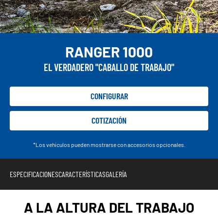
RANGER 1000
EL VERDADERO "CABALLO DE TRABAJO"
CONFIGURAR
COTIZACIÓN
*Los vehículos pueden mostrarse con accesorios opcionales.
ESPECIFICACIONES
CARACTERÍSTICAS
GALERÍA
A LA ALTURA DEL TRABAJO